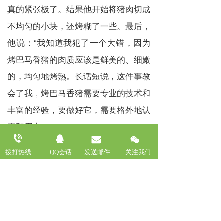
真的紧张极了。结果他开始将猪肉切成
不均匀的小块，还烤糊了一些。最后，
他说：“我知道我犯了一个大错，因为
烤巴马香猪的肉质应该是鲜美的、细嫩
的，均匀地烤熟。长话短说，这件事教
会了我，烤巴马香猪需要专业的技术和
丰富的经验，要做好它，需要格外地认
真和用心。”
拨打热线
QQ会话
发送邮件
关注我们
价格
猪
巴马
香猪
上一篇 :
巴马香猪多少钱一只
下一篇 :
养巴马香猪投资多少