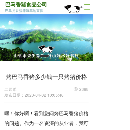
巴马香猪食品公司
T
巴马县香猪养殖基地直供
o
g
g
l
e
n
a
v
i
g
a
烤巴马香猪多少钱一只烤猪价格
t
i
o
二师弟
2368
n
发布日期：2023-04-02 10:05:46
嘿！你好啊！看到您问烤巴马香猪价格
的问题。作为一名资深的从业者，我可