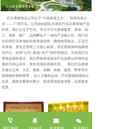
      巴马香猪食品公司位于“中国香猪之乡”、“世界长寿之
乡”——广西巴马。公司创始团队长期在巴马从事香猪产业
经营，我们立足于巴马，专注于巴马香猪繁育、养殖、加
工、销售、推广、品牌孵化于一体的产业链公司。我们充
分利用巴马本地的自然资源优势，围绕地理标志、正宗巴
马香猪、原生态养殖三大核心标准，依托香猪保种场基地
为中心，采用“公司+基地+农户”的经营模式。为实现巴马
香猪品质的保证，我们养殖基地选在巴马县群山环绕并远
离村庄的山谷中，营造优美的养殖环境。    我们巴马香猪
主食以玉米、大豆、麦麸、米糠、杂粮、蔬菜、野草等天
然植物作粗料喂养， 加上大量的运动，巴马香猪精瘦肉占
比高，脂肪含量相对要少，味道更加甜美清香，品质更加
优良。      
拨打热线
QQ会话
发送邮件
关注我们