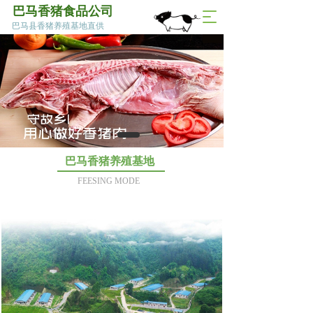
巴马香猪食品公司
T
巴马县香猪养殖基地直供
o
g
g
l
e
n
a
v
i
g
巴马香猪养殖基地  
a
FEESING MODE
t
i
o
n